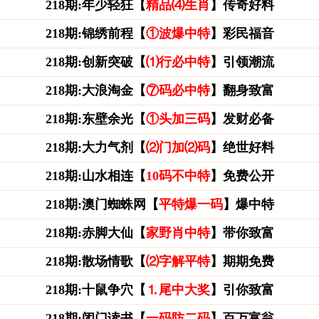
218期:年少轻狂【
精品⑷生肖
】传奇好料
218期:锦绣前程【
①波爆中特
】彩民福音
218期:创新突破【
⑴行必中特
】引领潮流
218期:大浪淘金【
⑦码必中特
】翻身致富
218期:东壁余光【
①头加三码
】发财必备
218期:大力气剂【
⑵门加⑵码
】绝世好料
218期:山水相连【
10码不中特
】免费公开
218期:澳门蜘蛛网【
平特爆一码
】爆中特
218期:赤脚大仙【
家野肖中特
】带你致富
218期:散场情歌【
⑵字解平特
】期期免费
218期:十鼠争穴【
⒈尾中大奖
】引你致富
218期:闭门读书【
一码防二码
】百万富翁