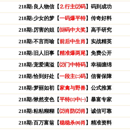
218期:良人物信【
⒉行主⑵码
】码到成功
218期:少女的梦【
一码爆平特
】传奇好料
218期:厉害的姐【
⑼码中大奖
】高手研究
218期:不言而喻【
前后中生肖
】实战精英
218期:旧人旧事【
精准爆两尾
】免费公开
218期:宠爱满溢【
⑵门中特码
】幸福缠绵
218期:恰到好处【
一段主㈡码
】信誉保障
218期:梦丽如初【
家禽与野兽
】公式推算
218期:愀然变色【
平特㈢中㈠
】暴富专家
218期:粘粘糊糊【
⑵肖防⑵肖
】诚信可靠
218期:百万富翁【
稳稳杀㈣肖
】精准资料