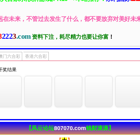
远在未来，不管过去发生了什么，都不要放弃对美好未
8
222
3
.com
资料下注，耗尽精力也要让你富
！
【风云论坛
807070.com
钱财滚滚】