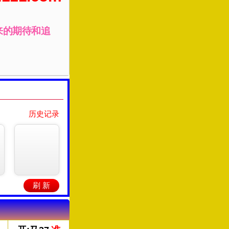
来的期待和追