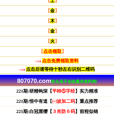
【
土
】
【
金
】
【
木
】
【
金
】
【
火
】
【
点击领取
】
点击免费领取资料
点击后请等待十秒左右识别二维码
807070.com
联合高手创造最准资料网!
221期:研精钩深【
平特⑤字经
】实力精准
221期:悟中有道【
㈠波加二码
】重点推荐
221期:白冠厘缨【
３肖防６码
】前程似锦