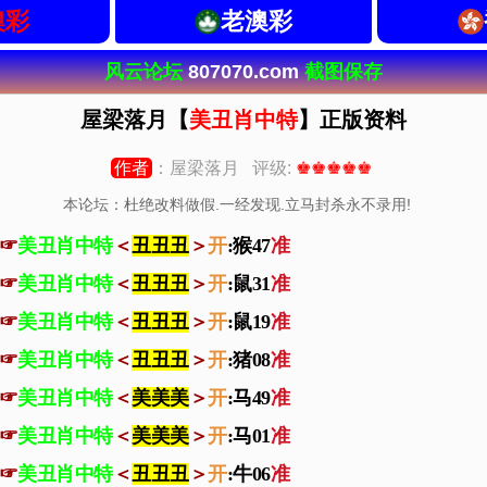
澳彩
老澳彩
风云论坛
807070.com
截图保存
屋梁落月【
美丑肖中特
】正版资料
作者
：屋梁落月 评级:
♚♚♚♚♚
本论坛：杜绝改料做假.一经发现.立马封杀永不录用!
☞
美丑肖中特
＜
丑
丑
丑
＞
开
:猴47
准
☞
美丑肖中特
＜
丑
丑
丑
＞
开
:鼠31
准
☞
美丑肖中特
＜
丑
丑
丑
＞
开
:鼠19
准
☞
美丑肖中特
＜
丑
丑
丑
＞
开
:猪08
准
☞
美丑肖中特
＜
美
美
美
＞
开
:马49
准
☞
美丑肖中特
＜
美
美
美
＞
开
:马01
准
☞
美丑肖中特
＜
丑
丑
丑
＞
开
:牛06
准