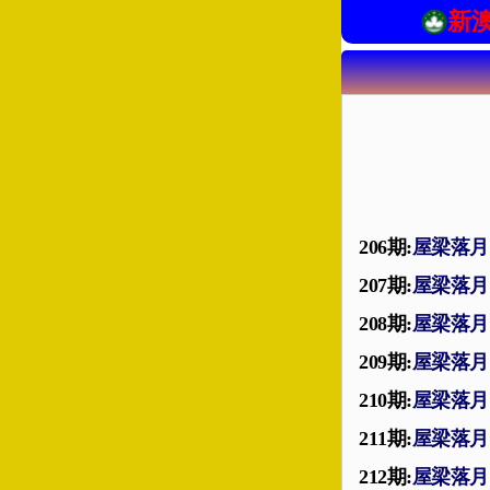
新
206期:
屋梁落月
207期:
屋梁落月
208期:
屋梁落月
209期:
屋梁落月
210期:
屋梁落月
211期:
屋梁落月
212期:
屋梁落月