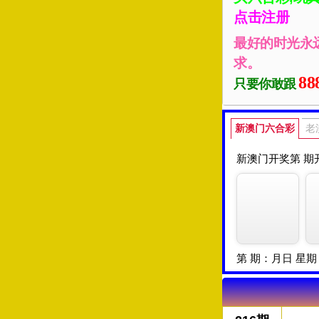
点击注册
最好的时光永
求。
88
只要你敢跟