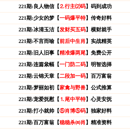
221期:良人物信【
⒉行主⑵码
】码到成功
221期:少女的梦【
一码爆平特
】传奇好料
221期:冰清玉洁【
发财买五码
】横财就手
221期:不言而喻【
前后中生肖
】实战精英
221期:旧人旧事【
精准爆两尾
】免费公开
221期:连篇絫幅【
一门防二码
】明智选择
221期:云锦天章【
二段加一码
】百万富翁
221期:梦丽如初【
家禽与野兽
】公式推算
221期:宠爱抚慰【
⒈尾中平特
】心灵安抚
221期:打小就帅【
⑤肖博⑤码
】独家好料
221期:百万富翁【
稳稳杀㈣肖
】精准资料