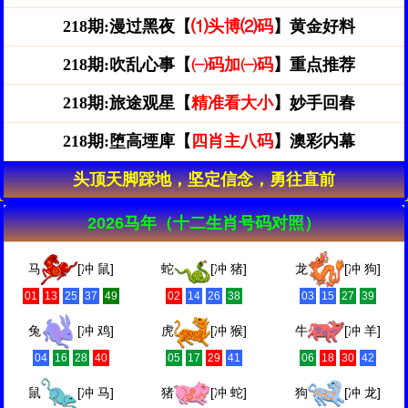
218期:漫过黑夜【
⑴头博⑵码
】黄金好料
218期:吹乱心事【
㈠码加㈠码
】重点推荐
218期:旅途观星【
精准看大小
】妙手回春
218期:堕高堙庳【
四肖主八码
】澳彩内幕
头顶天脚踩地，坚定信念，勇往直前
2026马年（十二生肖号码对照）
马
[冲 鼠]
蛇
[冲 猪]
龙
[冲 狗]
01
13
25
37
49
02
14
26
38
03
15
27
39
兔
[冲 鸡]
虎
[冲 猴]
牛
[冲 羊]
04
16
28
40
05
17
29
41
06
18
30
42
鼠
[冲 马]
猪
[冲 蛇]
狗
[冲 龙]