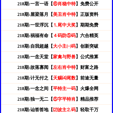
218期:一言一语【
⑥肖稳中特
】免费公开
218期:屋梁落月【
美丑肖中特
】正版资料
218期:一世浮沉【
⒈尾中大奖
】期期免费
218期:祸福有命【
４码防⑤码
】六合精英
218期:自我超越【
大小主㈠码
】创新突破
218期:一念天堂【
家禽与野兽
】公式推算
218期:故落寡闻【
左右肖中特
】财富之路
218期:计无付之【
天赐⑷尾数
】前途无量
218期:一念之间【
平特主一码
】火爆全网
218期:独一无二【
⑤字平特肖
】精品推荐
218期:讪答答地【
⑵波主⒉码
】轻取千万