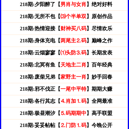
218期:夕阳醉了【
男肖与女肖
】绝对好料
218期:无所不包【
⑶个半单双
】原创作品
218期:热情迎接【
财神买八码
】尽情欢乐
218期:身体充电【
两尾主⒉码
】巅峰之作
218期:云烟寥寥【
⑴头防⒊码
】长期发表
218期:北冥有鱼【
天地主二肖
】百年经典
218期:废柴兄弟【
家野主一肖
】妙手回春
218期:邪不伐正【
一尾中平特
】期期大赚
218期:各行其志【
⒋肖加⒈码
】全网最准
218期:极昼潮汐【
⒌码期期中
】高手联盟
218期:妥妥帖帖【
⒉门防⒈码
】今晚公开