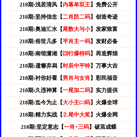
218期:浅若清风【
内幕单双王
】免费公开
218期:坚持信念【
二肖防二码
】创造奇迹
218期:奥迪汇水【
尾数大与小
】发家致富
218期:俗世几多【
平肖主一码
】发财必备
218期:南馆潇湘【
⑶行爆特码
】再造辉煌
218期:遗簪弃舄【
时辰中平特
】万事大吉
218期:衬你好看【
男肖与女肖
】彩民福音
218期:久违神算【
一尾加二码
】实力提供
218期:迄今为止【
大小主㈡码
】火爆全球
218期:精力实战【
⒉尾中大奖
】火爆全网
218期:坚定意志【
一肖+三码
】破茧成蝶