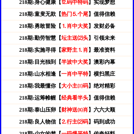
218期:身心健康【
⒓码中特码
】实现梦想
218期:童叟无欺【
热门⒌个尾
】值得信赖
218期:勇敢冒险【
⒈肖中大奖
】发财必备
218期:勤劳智慧【
坛主送⑵头
】引领未来
218期:实施寻得【
家野主⒈肖
】最准资料
218期:目光独到【
半波中大奖
】澳彩内幕
218期:山水相逢【
一肖中平特
】横扫黑庄
218期:我最懂你【
大小主㈢码
】绝对精彩
218期:运筹帷幄【
经典看半头
】值得信赖
218期:泰山压卵【
财神送㈤肖
】六六大顺
218期:良人物信【
⒉行主⑵码
】码到成功
218期:少女的梦【
一码爆平特
】传奇好料