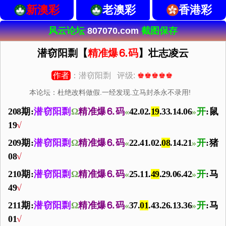
新澳彩
老澳彩
香港彩
风云论坛
807070.com
截图保存
潜窃阳剽【
精准爆⒍码
】壮志凌云
作者
：潜窃阳剽 评级:
♚♚♚♚♚
本论坛：杜绝改料做假.一经发现.立马封杀永不录用!
208期:
潜窃阳剽
Ω
精准爆⒍码
«
42.02.
19
.33.14.06
»
开
:鼠
19
√
209期:
潜窃阳剽
Ω
精准爆⒍码
«
22.41.02.
08
.14.21
»
开
:猪
08
√
210期:
潜窃阳剽
Ω
精准爆⒍码
«
25.11.
49
.29.06.42
»
开
:马
49
√
211期:
潜窃阳剽
Ω
精准爆⒍码
«
37.
01
.43.26.13.36
»
开
:马
01
√