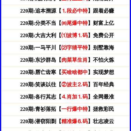
220期:追本溯源【
⒈段必中特
】跟着必赚
220期:分类不当【
㈣尾爆中特
】财富上亿
220期:大吉大利【
⑴波博⒈码
】免费公开
220期:一马平川【
⑵字猜平特
】别墅靠海
220期:东沙群岛【
肉菜草生肖
】不怕火炼
220期:唇亡齿寒【
买啥啥都中
】实现梦想
220期:笑谈以往【
②波主⒉码
】百年经典
220期:各行其志【
⒋肖加⒈码
】全网最准
220期:青衫落拓【
一行爆中特
】拯救彩民
220期:潜窃阳剽【
精准爆⒍码
】壮志凌云