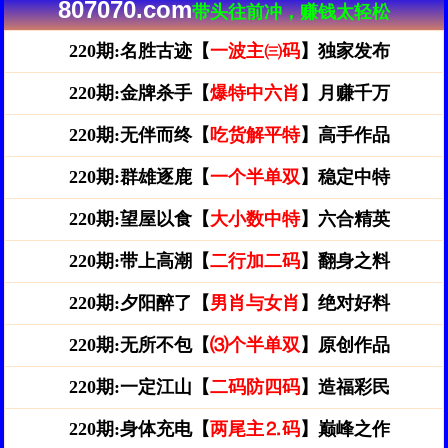
807070.com
带头往前冲，赚钱太轻松
220期:名胜古迹【
一波主㈢码
】独家发布
220期:金牌杀手【
爆特中六肖
】月赚千万
220期:无伴而终【
吃货解平特
】高手作品
220期:群雄逐鹿【
一个半单双
】稳定中特
220期:望屋以食【
大小数中特
】六合精英
220期:带上高潮【
二行加二码
】翻身之料
220期:夕阳醉了【
男肖与女肖
】绝对好料
220期:无所不包【
⑶个半单双
】原创作品
220期:一定江山【
二码防四码
】造福彩民
220期:身体充电【
两尾主⒉码
】巅峰之作