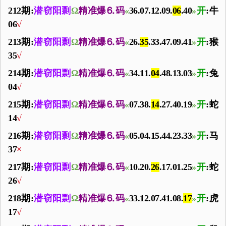
212期:
潜窃阳剽
Ω
精准爆⒍码
«
36.07.12.09.
06
.40
»
开
:牛
06
√
213期:
潜窃阳剽
Ω
精准爆⒍码
«
26.
35
.33.47.09.41
»
开
:猴
35
√
214期:
潜窃阳剽
Ω
精准爆⒍码
«
34.11.
04
.48.13.03
»
开
:兔
04
√
215期:
潜窃阳剽
Ω
精准爆⒍码
«
07.38.
14
.27.40.19
»
开
:蛇
14
√
216期:
潜窃阳剽
Ω
精准爆⒍码
«
05.04.15.44.23.33
»
开
:马
37
×
217期:
潜窃阳剽
Ω
精准爆⒍码
«
10.20.
26
.17.01.25
»
开
:蛇
26
√
218期:
潜窃阳剽
Ω
精准爆⒍码
«
33.12.07.41.08.
17
»
开
:虎
17
√