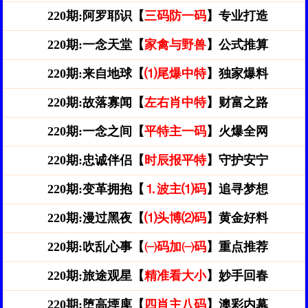
220期:阿罗耶识【
三码防一码
】专业打造
220期:一念天堂【
家禽与野兽
】公式推算
220期:来自地球【
⑴尾爆中特
】独家爆料
220期:故落寡闻【
左右肖中特
】财富之路
220期:一念之间【
平特主一码
】火爆全网
220期:忠诚伴侣【
时辰报平特
】守护安宁
220期:变革拥抱【
⒈波主⑴码
】追寻梦想
220期:漫过黑夜【
⑴头博⑵码
】黄金好料
220期:吹乱心事【
㈠码加㈠码
】重点推荐
220期:旅途观星【
精准看大小
】妙手回春
220期:堕高堙庳【
四肖主八码
】澳彩内幕