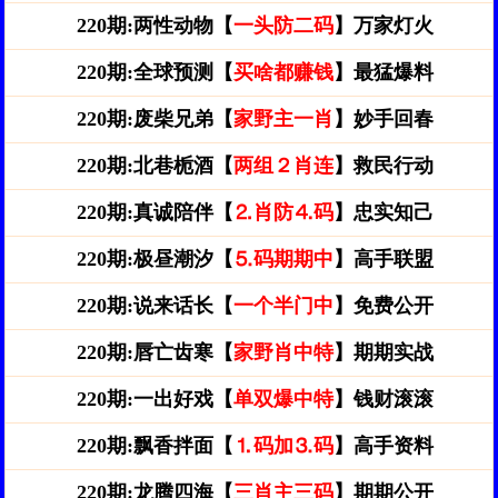
220期:两性动物【
一头防二码
】万家灯火
220期:全球预测【
买啥都赚钱
】最猛爆料
220期:废柴兄弟【
家野主一肖
】妙手回春
220期:北巷栀酒【
两组２肖连
】救民行动
220期:真诚陪伴【
⒉肖防⒋码
】忠实知己
220期:极昼潮汐【
⒌码期期中
】高手联盟
220期:说来话长【
一个半门中
】免费公开
220期:唇亡齿寒【
家野肖中特
】期期实战
220期:一出好戏【
单双爆中特
】钱财滚滚
220期:飘香拌面【
⒈码加⒊码
】高手资料
220期:龙腾四海【
三肖主三码
】期期公开