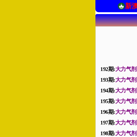
新
192期:
大力气剂
193期:
大力气剂
194期:
大力气剂
195期:
大力气剂
196期:
大力气剂
197期:
大力气剂
198期:
大力气剂