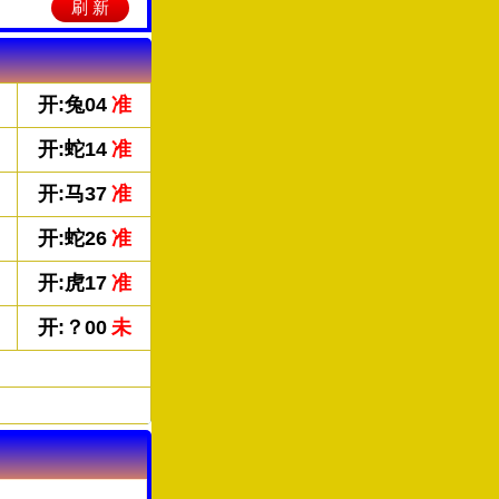
开:兔04
准
开:蛇14
准
开:马37
准
开:蛇26
准
开:虎17
准
开:？00
未