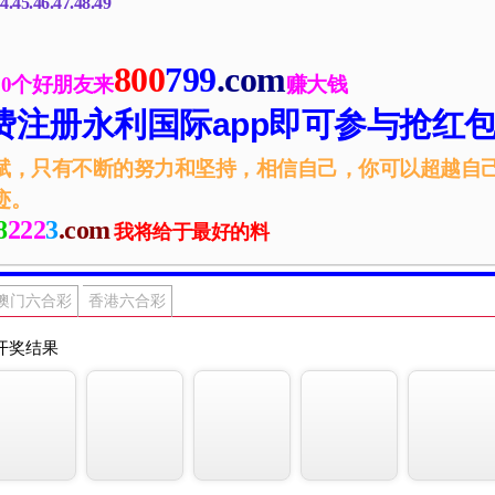
.45.46.47.48.49
800
799
.com
0个好朋友来
赚大钱
费注册永利国际app即可参与抢红
赋，只有不断的努力和坚持，相信自己，你可以超越自
迹。
8
222
3
.com
我将给于最好的料