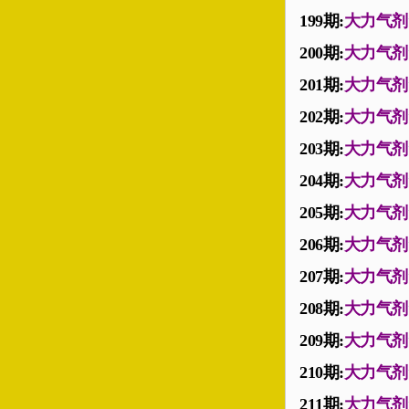
199期:
大力气剂
200期:
大力气剂
201期:
大力气剂
202期:
大力气剂
203期:
大力气剂
204期:
大力气剂
205期:
大力气剂
206期:
大力气剂
207期:
大力气剂
208期:
大力气剂
209期:
大力气剂
210期:
大力气剂
211期:
大力气剂