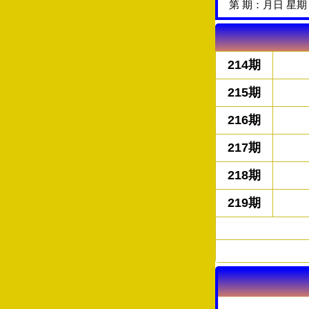
214期
215期
216期
217期
218期
219期