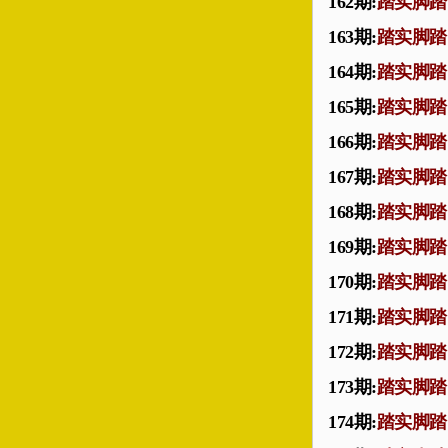
162期:
踏实脚踏
163期:
踏实脚踏
164期:
踏实脚踏
165期:
踏实脚踏
166期:
踏实脚踏
167期:
踏实脚踏
168期:
踏实脚踏
169期:
踏实脚踏
170期:
踏实脚踏
171期:
踏实脚踏
172期:
踏实脚踏
173期:
踏实脚踏
174期:
踏实脚踏