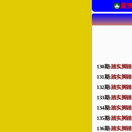
新
130期:
踏实脚踏
131期:
踏实脚踏
132期:
踏实脚踏
133期:
踏实脚踏
134期:
踏实脚踏
135期:
踏实脚踏
136期:
踏实脚踏