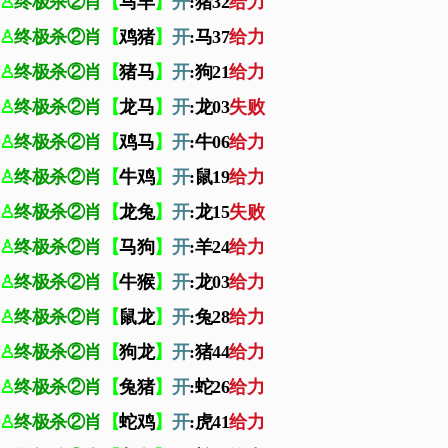
♙
终极杀②肖
【
马羊
】
开
:猪32
给力
♙
终极杀②肖
【
鸡猪
】
开
:马37
给力
♙
终极杀②肖
【
猪马
】
开
:狗21
给力
♙
终极杀②肖
【
龙马
】
开
:龙03
失败
♙
终极杀②肖
【
鸡马
】
开
:牛06
给力
♙
终极杀②肖
【
牛鸡
】
开
:鼠19
给力
♙
终极杀②肖
【
龙兔
】
开
:龙15
失败
♙
终极杀②肖
【
马狗
】
开
:羊24
给力
♙
终极杀②肖
【
牛猴
】
开
:龙03
给力
♙
终极杀②肖
【
鼠龙
】
开
:兔28
给力
♙
终极杀②肖
【
狗龙
】
开
:猪44
给力
♙
终极杀②肖
【
兔猪
】
开
:蛇26
给力
♙
终极杀②肖
【
蛇鸡
】
开
:虎41
给力