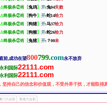
♙
终极杀②肖
【
兔鸡
】
开
:兔04
失败
♙
终极杀②肖
【
狗牛
】
开
:蛇14
给力
♙
终极杀②肖
【
狗猪
】
开
:马37
给力
♙
终极杀②肖
【
狗猴
】
开
:蛇26
给力
♙
终极杀②肖
【
兔猪
】
开
:？00
未
800
799
.com
直前,成功在望
永不放弃
22111.com
永利国际
22111.com
永利国际
，坚持自己的信念和价值观，不受外界干扰，才能取得