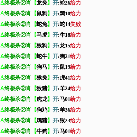
♙
终极杀②肖
【
龙兔
】
开
:蛇26
给力
♙
终极杀②肖
【
鼠狗
】
开
:鸡10
给力
♙
终极杀②肖
【
蛇兔
】
开
:蛇14
失败
♙
终极杀②肖
【
马虎
】
开
:牛18
给力
♙
终极杀②肖
【
猴狗
】
开
:龙15
给力
♙
终极杀②肖
【
蛇牛
】
开
:狗21
给力
♙
终极杀②肖
【
狗马
】
开
:鼠19
给力
♙
终极杀②肖
【
猴兔
】
开
:虎41
给力
♙
终极杀②肖
【
猴猪
】
开
:羊24
给力
♙
终极杀②肖
【
虎龙
】
开
:马01
给力
♙
终极杀②肖
【
狗鸡
】
开
:羊36
给力
♙
终极杀②肖
【
鸡猪
】
开
:猴23
给力
♙
终极杀②肖
【
牛狗
】
开
:马01
给力