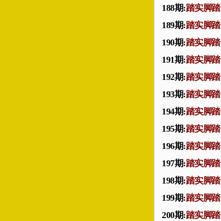
188期:
踏实脚踏
189期:
踏实脚踏
190期:
踏实脚踏
191期:
踏实脚踏
192期:
踏实脚踏
193期:
踏实脚踏
194期:
踏实脚踏
195期:
踏实脚踏
196期:
踏实脚踏
197期:
踏实脚踏
198期:
踏实脚踏
199期:
踏实脚踏
200期:
踏实脚踏