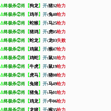
♙
终极杀②肖
【
狗龙
】
开
:猪32
给力
♙
终极杀②肖
【
鸡羊
】
开
:兔40
给力
♙
终极杀②肖
【
蛇猴
】
开
:马25
给力
♙
终极杀②肖
【
猪鸡
】
开
:虎05
给力
♙
终极杀②肖
【
蛇龙
】
开
:龙03
失败
♙
终极杀②肖
【
鸡鼠
】
开
:猴47
给力
♙
终极杀②肖
【
鸡蛇
】
开
:鼠31
给力
♙
终极杀②肖
【
牛虎
】
开
:鼠19
给力
♙
终极杀②肖
【
虎马
】
开
:猪08
给力
♙
终极杀②肖
【
兔猪
】
开
:马49
给力
♙
终极杀②肖
【
猪兔
】
开
:马01
给力
♙
终极杀②肖
【
鸡龙
】
开
:牛06
给力
♙
终极杀②肖
【
龙猪
】
开
:猴35
给力