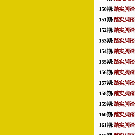
150期:
踏实脚踏
151期:
踏实脚踏
152期:
踏实脚踏
153期:
踏实脚踏
154期:
踏实脚踏
155期:
踏实脚踏
156期:
踏实脚踏
157期:
踏实脚踏
158期:
踏实脚踏
159期:
踏实脚踏
160期:
踏实脚踏
161期:
踏实脚踏