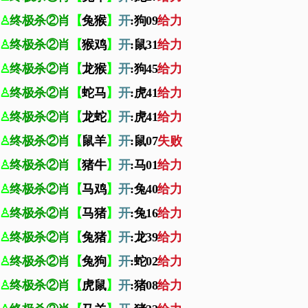
♙
终极杀②肖
【
兔猴
】
开
:狗09
给力
♙
终极杀②肖
【
猴鸡
】
开
:鼠31
给力
♙
终极杀②肖
【
龙猴
】
开
:狗45
给力
♙
终极杀②肖
【
蛇马
】
开
:虎41
给力
♙
终极杀②肖
【
龙蛇
】
开
:虎41
给力
♙
终极杀②肖
【
鼠羊
】
开
:鼠07
失败
♙
终极杀②肖
【
猪牛
】
开
:马01
给力
♙
终极杀②肖
【
马鸡
】
开
:兔40
给力
♙
终极杀②肖
【
马猪
】
开
:兔16
给力
♙
终极杀②肖
【
兔猪
】
开
:龙39
给力
♙
终极杀②肖
【
兔狗
】
开
:蛇02
给力
♙
终极杀②肖
【
虎鼠
】
开
:猪08
给力