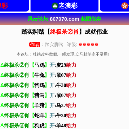
澳彩
老澳彩
风云论坛
807070.com
截图保存
踏实脚踏【
终极杀②肖
】成就伟业
作者
：踏实脚踏 评级:
♚♚♚♚♚
本论坛：杜绝改料做假.一经发现.立马封杀永不录用!
♙
终极杀②肖
【
马鸡
】
开
:虎29
给力
♙
终极杀②肖
【
牛兔
】
开
:鼠07
给力
♙
终极杀②肖
【
狗鸡
】
开
:牛30
给力
♙
终极杀②肖
【
猪马
】
开
:鼠07
给力
♙
终极杀②肖
【
羊猪
】
开
:马37
给力
♙
终极杀②肖
【
蛇羊
】
开
:牛30
给力
♙
终极杀②肖
【
狗虎
】
开
:羊48
给力