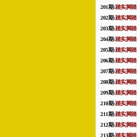
201期:
踏实脚踏
202期:
踏实脚踏
203期:
踏实脚踏
204期:
踏实脚踏
205期:
踏实脚踏
206期:
踏实脚踏
207期:
踏实脚踏
208期:
踏实脚踏
209期:
踏实脚踏
210期:
踏实脚踏
211期:
踏实脚踏
212期:
踏实脚踏
213期:
踏实脚踏