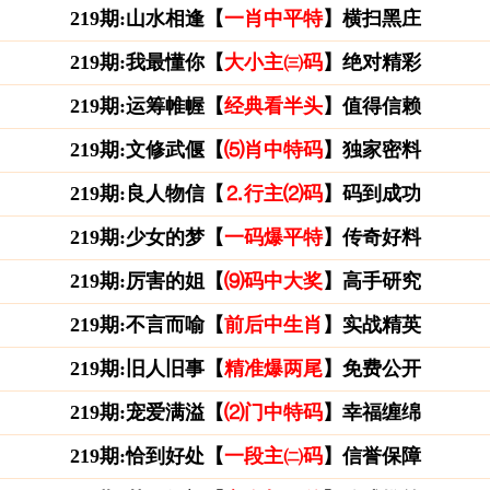
219期:山水相逢【
一肖中平特
】横扫黑庄
219期:我最懂你【
大小主㈢码
】绝对精彩
219期:运筹帷幄【
经典看半头
】值得信赖
219期:文修武偃【
⑸肖中特码
】独家密料
219期:良人物信【
⒉行主⑵码
】码到成功
219期:少女的梦【
一码爆平特
】传奇好料
219期:厉害的姐【
⑼码中大奖
】高手研究
219期:不言而喻【
前后中生肖
】实战精英
219期:旧人旧事【
精准爆两尾
】免费公开
219期:宠爱满溢【
⑵门中特码
】幸福缠绵
219期:恰到好处【
一段主㈡码
】信誉保障