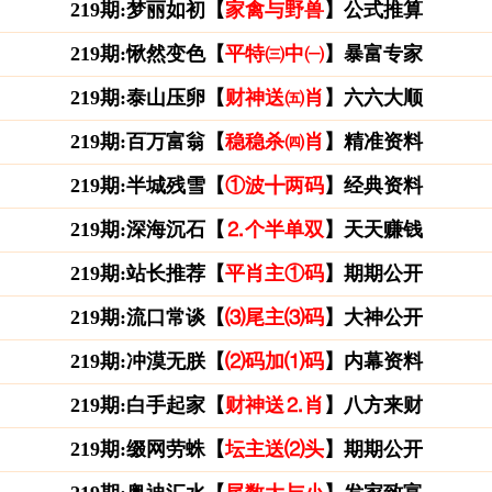
219期:梦丽如初【
家禽与野兽
】公式推算
219期:愀然变色【
平特㈢中㈠
】暴富专家
219期:泰山压卵【
财神送㈤肖
】六六大顺
219期:百万富翁【
稳稳杀㈣肖
】精准资料
219期:半城残雪【
①波╋两码
】经典资料
219期:深海沉石【
⒉个半单双
】天天赚钱
219期:站长推荐【
平肖主①码
】期期公开
219期:流口常谈【
⑶尾主⑶码
】大神公开
219期:冲漠无朕【
⑵码加⑴码
】内幕资料
219期:白手起家【
财神送⒉肖
】八方来财
219期:缀网劳蛛【
坛主送⑵头
】期期公开