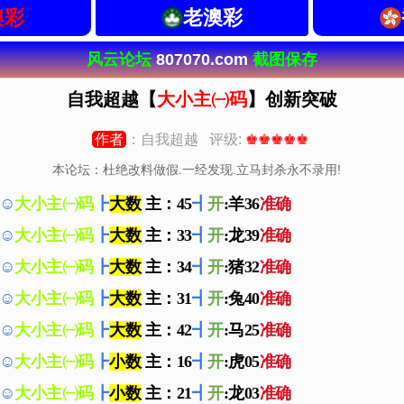
澳彩
老澳彩
风云论坛
807070.com
截图保存
自我超越【
大小主㈠码
】创新突破
作者
：自我超越 评级:
♚♚♚♚♚
本论坛：杜绝改料做假.一经发现.立马封杀永不录用!
☺
大小主㈠码
┣
大数
主：45
┫
开
:羊36
准确
☺
大小主㈠码
┣
大数
主：33
┫
开
:龙39
准确
☺
大小主㈠码
┣
大数
主：34
┫
开
:猪32
准确
☺
大小主㈠码
┣
大数
主：31
┫
开
:兔40
准确
☺
大小主㈠码
┣
大数
主：42
┫
开
:马25
准确
☺
大小主㈠码
┣
小数
主：16
┫
开
:虎05
准确
☺
大小主㈠码
┣
小数
主：21
┫
开
:龙03
准确