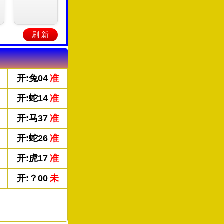
开:兔04
准
开:蛇14
准
开:马37
准
开:蛇26
准
开:虎17
准
开:？00
未