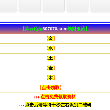
【风云论坛
807070.com
钱财滚滚】
【
金
】
【
水
】
【
土
】
【
金
】
【
木
】
【
点击领取
】
点击免费领取资料
点击后请等待十秒左右识别二维码