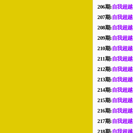
206期:
自我超越
207期:
自我超越
208期:
自我超越
209期:
自我超越
210期:
自我超越
211期:
自我超越
212期:
自我超越
213期:
自我超越
214期:
自我超越
215期:
自我超越
216期:
自我超越
217期:
自我超越
218期:
自我超越