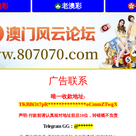
澳彩
老澳彩
广告联系
唯一收款地址:
TKBBi3t7pR**************oCmmZTwgX
声明:付款前请认真核对地址前后10位，转错概不负责
Telegram GG：
@
******