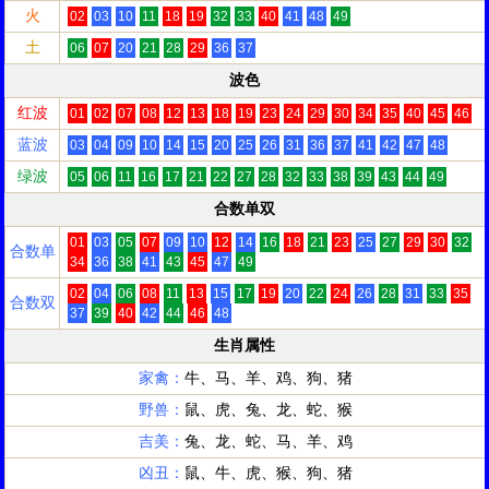
火
02
03
10
11
18
19
32
33
40
41
48
49
土
06
07
20
21
28
29
36
37
波色
红波
01
02
07
08
12
13
18
19
23
24
29
30
34
35
40
45
46
蓝波
03
04
09
10
14
15
20
25
26
31
36
37
41
42
47
48
绿波
05
06
11
16
17
21
22
27
28
32
33
38
39
43
44
49
合数单双
01
03
05
07
09
10
12
14
16
18
21
23
25
27
29
30
32
合数单
34
36
38
41
43
45
47
49
02
04
06
08
11
13
15
17
19
20
22
24
26
28
31
33
35
合数双
37
39
40
42
44
46
48
生肖属性
家禽：
牛、马、羊、鸡、狗、猪
野兽：
鼠、虎、兔、龙、蛇、猴
吉美：
兔、龙、蛇、马、羊、鸡
凶丑：
鼠、牛、虎、猴、狗、猪