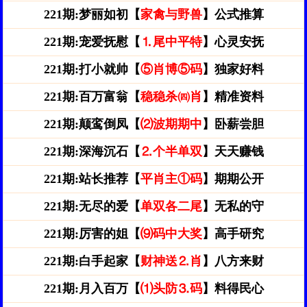
221期:梦丽如初【
家禽与野兽
】公式推算
221期:宠爱抚慰【
⒈尾中平特
】心灵安抚
221期:打小就帅【
⑤肖博⑤码
】独家好料
221期:百万富翁【
稳稳杀㈣肖
】精准资料
221期:颠鸾倒凤【
⑵波期期中
】卧薪尝胆
221期:深海沉石【
⒉个半单双
】天天赚钱
221期:站长推荐【
平肖主①码
】期期公开
221期:无尽的爱【
单双各二尾
】无私的守
221期:厉害的姐【
⑼码中大奖
】高手研究
221期:白手起家【
财神送⒉肖
】八方来财
221期:月入百万【
⑴头防⒊码
】料得民心