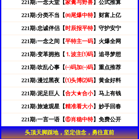
221期:一念天堂【
家禽与野兽
】公式推算
221期:分类不当【
㈣尾爆中特
】财富上亿
221期:忠诚伴侣【
时辰报平特
】守护安宁
221期:一念之间【
平特主一码
】火爆全网
221期:变革拥抱【
⒈波主⑴码
】追寻梦想
221期:吹乱心事【
㈠码加㈠码
】重点推荐
221期:漫过黑夜【
⑴头博⑵码
】黄金好料
221期:泥足巨人【
合大★合小
】马上有钱
221期:旅途观星【
精准看大小
】妙手回春
221期:一言一语【
⑥肖稳中特
】免费公开
头顶天脚踩地，坚定信念，勇往直前