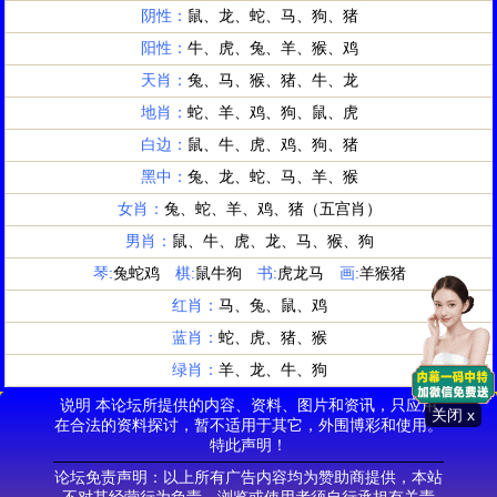
阴性：
鼠、龙、蛇、马、狗、猪
阳性：
牛、虎、兔、羊、猴、鸡
天肖：
兔、马、猴、猪、牛、龙
地肖：
蛇、羊、鸡、狗、鼠、虎
白边：
鼠、牛、虎、鸡、狗、猪
黑中：
兔、龙、蛇、马、羊、猴
女肖：
兔、蛇、羊、鸡、猪（五宫肖）
男肖：
鼠、牛、虎、龙、马、猴、狗
琴:
兔蛇鸡
棋:
鼠牛狗
书:
虎龙马
画:
羊猴猪
红肖：
马、兔、鼠、鸡
蓝肖：
蛇、虎、猪、猴
绿肖：
羊、龙、牛、狗
说明 本论坛所提供的内容、资料、图片和资讯，只应用
关闭 x
在合法的资料探讨，暂不适用于其它，外围博彩和使用。
特此声明！
论坛免责声明：以上所有广告内容均为赞助商提供，本站