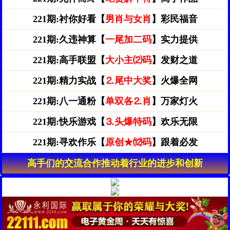
221期:衬你好看【
男肖与女肖
】彩民福音
221期:久违神算【
一尾加二码
】实力提供
221期:高手联盟【
大小主⑵码
】发财之道
221期:精力实战【
⒉尾中大奖
】火爆全网
221期:八一通粉【
单双各⒉肖
】万家灯火
221期:快乐游戏【
⒊头爆特码
】欢乐无限
221期:寻欢作乐【
原创★⑿码
】跟着必发
高手们的交流合作推动着行业的进步和创新