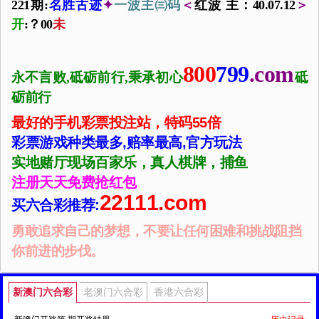
221期:
名胜古迹
✦
一波主㈢码
＜
红波 主：40.07.12
＞
开
:？00
未
800
799
.com
永不言败,
砥砺前行,秉承初心
砥
砺前行
最好的手机彩票投注站，特码55倍
彩票游戏种类最多,赔率最高,官方玩法
实地赌厅现场百家乐，真人棋牌，捕鱼
注册天天免费抢红包
22111.com
买六合彩推荐:
勇敢追求自己的梦想，不要让任何困难和挑战阻挡
你前进的步伐。