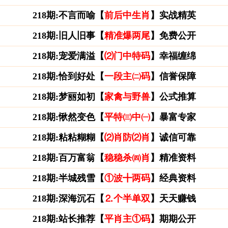
218期:不言而喻【
前后中生肖
】实战精英
218期:旧人旧事【
精准爆两尾
】免费公开
218期:宠爱满溢【
⑵门中特码
】幸福缠绵
218期:恰到好处【
一段主㈡码
】信誉保障
218期:梦丽如初【
家禽与野兽
】公式推算
218期:愀然变色【
平特㈢中㈠
】暴富专家
218期:粘粘糊糊【
⑵肖防⑵肖
】诚信可靠
218期:百万富翁【
稳稳杀㈣肖
】精准资料
218期:半城残雪【
①波╋两码
】经典资料
218期:深海沉石【
⒉个半单双
】天天赚钱
218期:站长推荐【
平肖主①码
】期期公开