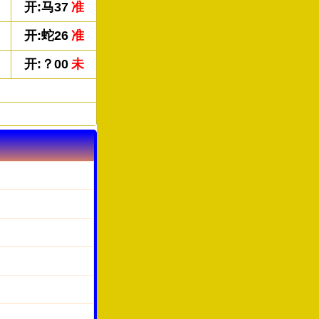
开:马37
准
开:蛇26
准
开:？00
未