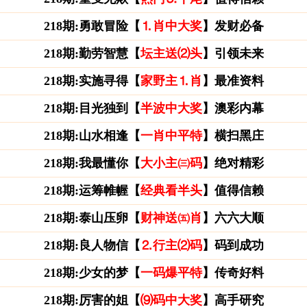
218期:勇敢冒险【
⒈肖中大奖
】发财必备
218期:勤劳智慧【
坛主送⑵头
】引领未来
218期:实施寻得【
家野主⒈肖
】最准资料
218期:目光独到【
半波中大奖
】澳彩内幕
218期:山水相逢【
一肖中平特
】横扫黑庄
218期:我最懂你【
大小主㈢码
】绝对精彩
218期:运筹帷幄【
经典看半头
】值得信赖
218期:泰山压卵【
财神送㈤肖
】六六大顺
218期:良人物信【
⒉行主⑵码
】码到成功
218期:少女的梦【
一码爆平特
】传奇好料
218期:厉害的姐【
⑼码中大奖
】高手研究