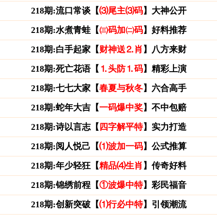
218期:流口常谈【
⑶尾主⑶码
】大神公开
218期:水煮青蛙【
㈢码加㈡码
】好料推荐
218期:白手起家【
财神送⒉肖
】八方来财
218期:死亡花语【
⒈头防⒈码
】精彩上演
218期:七七大家【
春夏与秋冬
】六合高手
218期:蛇年大吉【
一码爆中奖
】不中包赔
218期:诗以言志【
四字解平特
】实力打造
218期:阅人悦己【
⑴波加一码
】公式推算
218期:年少轻狂【
精品⑷生肖
】传奇好料
218期:锦绣前程【
①波爆中特
】彩民福音
218期:创新突破【
⑴行必中特
】引领潮流