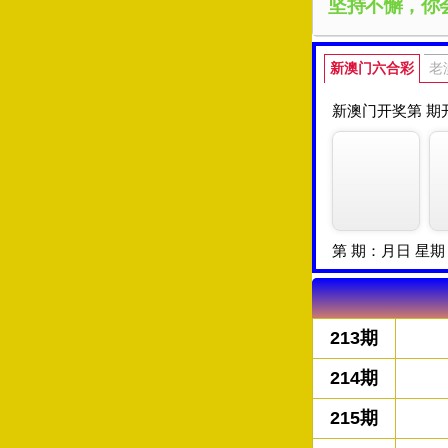
坚持不懈，你
213期
214期
215期