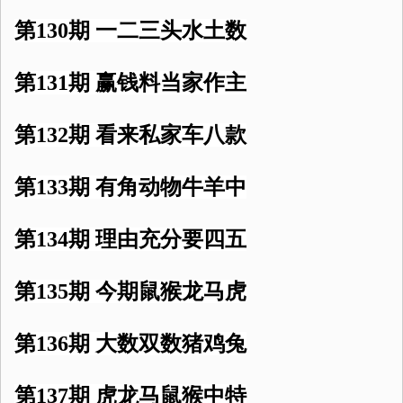
第130期 一二三头水土数
第131期 赢钱料当家作主
第132期 看来私家车八款
第133期 有角动物牛羊中
第134期 理由充分要四五
第135期 今期鼠猴龙马虎
第136期 大数双数猪鸡兔
第137期 虎龙马鼠猴中特