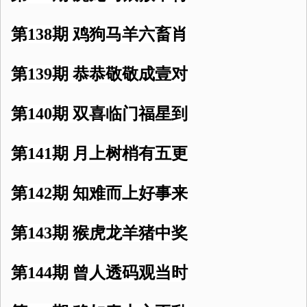
第138期 鸡狗马羊六畜肖
第139期 恭恭敬敬成壹对
第140期 双喜临门福星到
第141期 月上树梢有五更
第142期 知难而上好事来
第143期 猴虎龙羊猪中奖
第144期 曾人透码观当时