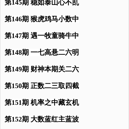
第145期 稳如泰山心不乱
第146期 猴虎鸡马小数中
第147期 遇一牧童骑牛中
第148期 一七高悬二六明
第149期 财神本期关二六
第150期 正数二三取四截
第151期 机率之中藏玄机
第152期 大数蓝红主蓝波