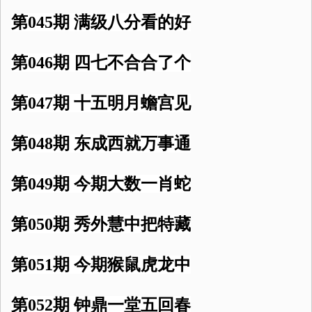
第045期 满级八分看的好
第046期 四七不合合了个
第047期 十五明月蟾宫见
第048期 东成西就万事通
第049期 今期大数一肖蛇
第050期 秀外慧中把特藏
第051期 今期猴鼠虎龙中
第052期 钟鼎一堂五回春