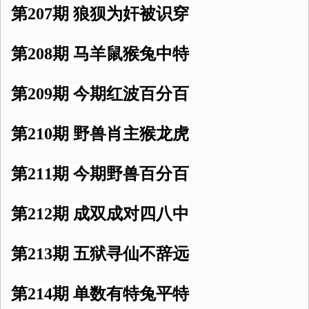
第207期 狼狈为奸被识穿
第208期 马羊鼠猴兔中特
第209期 今期红波百分百
第210期 野兽肖主猴龙虎
第211期 今期野兽百分百
第212期 成双成对四八中
第213期 五狱寻仙不辞远
第214期 单数有特兔平特