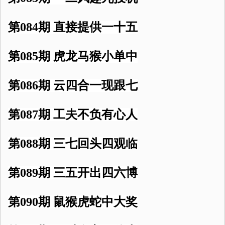
第084期 直接提供一十五
第085期 虎龙马猴小单中
第086期 云四合一现跟七
第087期 工夫不负有心人
第088期 三七回头四观临
第089期 三五开出四六博
第090期 鼠猴虎蛇中大奖