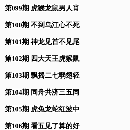
第099期 虎猴龙鼠男人肖
第100期 不到乌江心不死
第101期 神龙见首不见尾
第102期 四大天王虎猴鼠
第103期 飘摇二七弱翅轻
第104期 同舟共济三五同
第105期 虎兔龙蛇红波中
第106期 看五见了算的好