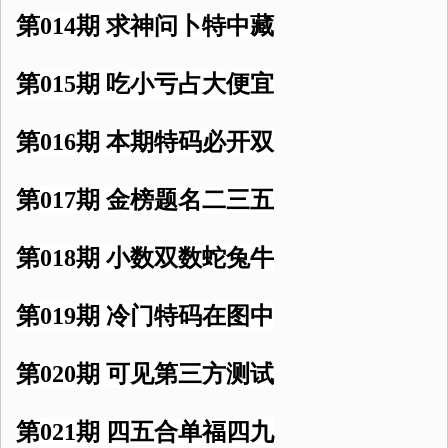
第014期 求神问卜特中藏
第015期 吃小亏占大便宜
第016期 本期特码必开双
第017期 金榜题名二三五
第018期 小数双数蛇兔牛
第019期 冷门特码在图中
第020期 可见第三方测试
第021期 四五合单福四九