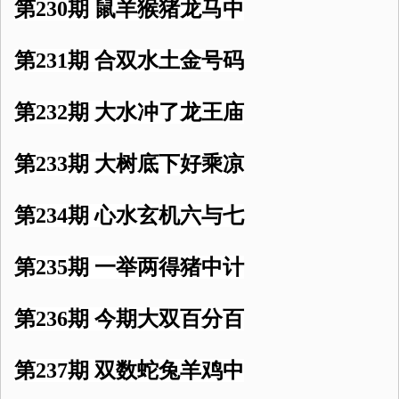
第230期 鼠羊猴猪龙马中
第231期 合双水土金号码
第232期 大水冲了龙王庙
第233期 大树底下好乘凉
第234期 心水玄机六与七
第235期 一举两得猪中计
第236期 今期大双百分百
第237期 双数蛇兔羊鸡中