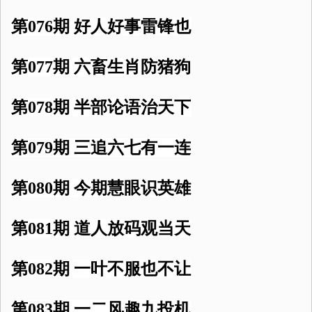
第076期 好人好事雷锋也
第077期 六畜生肖防猪狗
第078期 半部论语治天下
第079期 三追六七有一连
第080期 今期慧眼识英雄
第081期 道人放码观当天
第082期 一叶不服也不让
第083期 一二风趣九投机