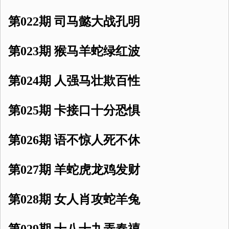
第022期 司马懿大战孔明
第023期 猴马羊蛇绿红波
第024期 人强马壮欺百性
第025期 卡接口十分恐惧
第026期 语不惊人死不休
第027期 羊蛇虎龙鸡发财
第028期 女人肖攻蛇羊兔
第029期 十八十九弄春禧