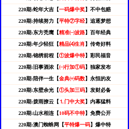
220期:蛇年大吉【
一码爆中奖
】不中包赔
220期:持续努力【
平特⑦字经
】追逐梦想
220期:东方秃鹰【
精准㈠波路
】百年经典
220期:年少轻狂【
精品⑷生肖
】传奇好料
220期:锦绣前程【
①波爆中特
】彩民福音
220期:旧事酒浓【
㈠行加①码
】独家发布
220期:陪伴一生【
金典㈩码数
】永恒的友
220期:东壁余光【
①头加三码
】发财必备
220期:拨雨撩云【
⒈门中大奖
】内幕猛料
220期:山水相连【
10码不中特
】免费公开
220期:澳门蜘蛛网【
平特爆一码
】爆中特