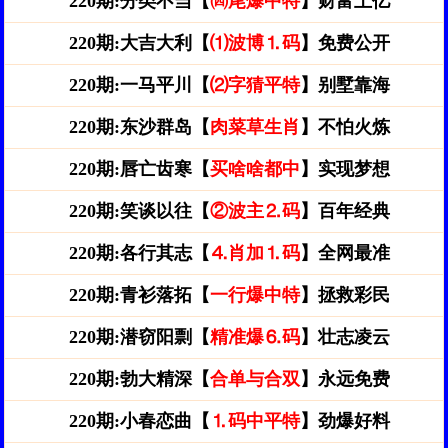
220期:分类不当【
㈣尾爆中特
】财富上亿
220期:大吉大利【
⑴波博⒈码
】免费公开
220期:一马平川【
⑵字猜平特
】别墅靠海
220期:东沙群岛【
肉菜草生肖
】不怕火炼
220期:唇亡齿寒【
买啥啥都中
】实现梦想
220期:笑谈以往【
②波主⒉码
】百年经典
220期:各行其志【
⒋肖加⒈码
】全网最准
220期:青衫落拓【
一行爆中特
】拯救彩民
220期:潜窃阳剽【
精准爆⒍码
】壮志凌云
220期:勃大精深【
合单与合双
】永远免费
220期:小春恋曲【
⒈码中平特
】劲爆好料