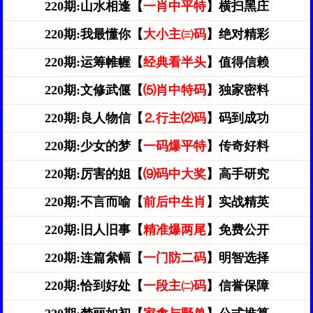
220期:山水相逢【
一肖中平特
】横扫黑庄
220期:我最懂你【
大小主㈢码
】绝对精彩
220期:运筹帷幄【
经典看半头
】值得信赖
220期:文修武偃【
⑸肖中特码
】独家密料
220期:良人物信【
⒉行主⑵码
】码到成功
220期:少女的梦【
一码爆平特
】传奇好料
220期:厉害的姐【
⑼码中大奖
】高手研究
220期:不言而喻【
前后中生肖
】实战精英
220期:旧人旧事【
精准爆两尾
】免费公开
220期:连篇絫幅【
一门防二码
】明智选择
220期:恰到好处【
一段主㈡码
】信誉保障