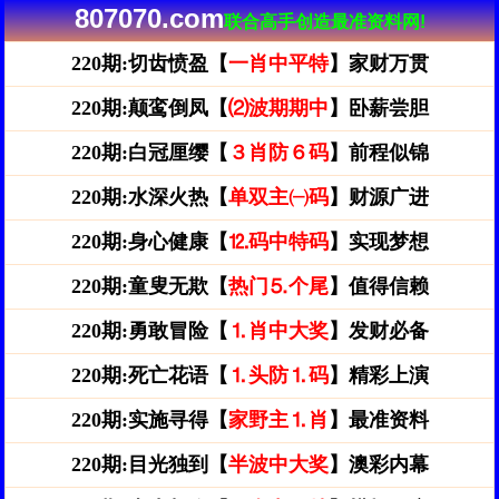
807070.com
联合高手创造最准资料网!
220期:切齿愤盈【
一肖中平特
】家财万贯
220期:颠鸾倒凤【
⑵波期期中
】卧薪尝胆
220期:白冠厘缨【
３肖防６码
】前程似锦
220期:水深火热【
单双主㈠码
】财源广进
220期:身心健康【
⒓码中特码
】实现梦想
220期:童叟无欺【
热门⒌个尾
】值得信赖
220期:勇敢冒险【
⒈肖中大奖
】发财必备
220期:死亡花语【
⒈头防⒈码
】精彩上演
220期:实施寻得【
家野主⒈肖
】最准资料
220期:目光独到【
半波中大奖
】澳彩内幕