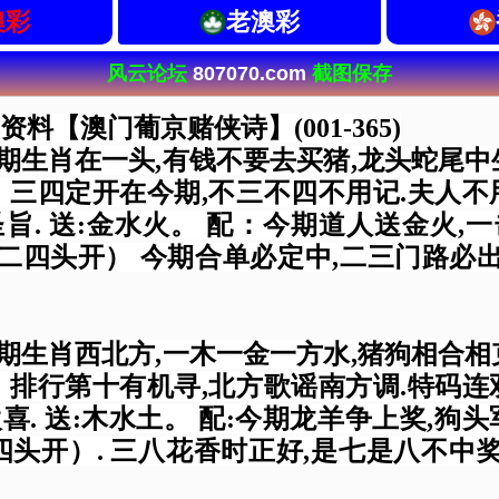
澳彩
老澳彩
风云论坛
807070.com
截图保存
年资料【澳门葡京赌侠诗】(001-365)
 今期生肖在一头,有钱不要去买猪,龙头蛇尾中
 三四定开在今期,不三不四不用记.夫人不
旨. 送:金水火。 配：今期道人送金火,
零二四头开） 今期合单必定中,二三门路必出
 今期生肖西北方,一木一金一方水,猪狗相合相
 排行第十有机寻,北方歌谣南方调.特码连
喜. 送:木水土。 配:今期龙羊争上奖,狗头
四头开）. 三八花香时正好,是七是八不中奖