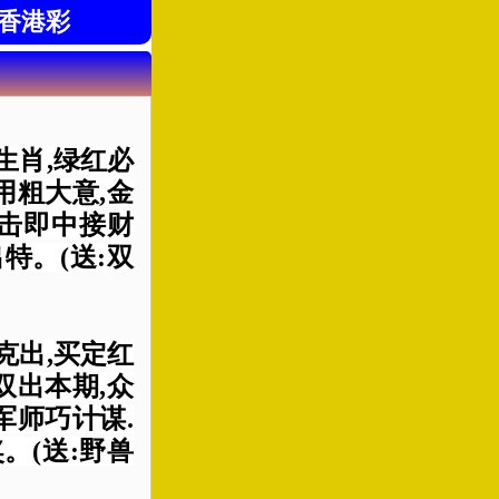
香港彩
生肖,绿红必
用粗大意,金
一击即中接财
特。(送:双
克出,买定红
双出本期,众
军师巧计谋.
。(送:野兽