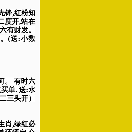
先锋,红粉知
二度开,站在
六六有财发。
。(送:小数
河。 有时六
单. 送:水
一二三头开）
生肖,绿红必