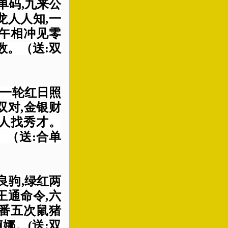
单码,九来公
龙人人知,一
子午相冲见零
数。（送:双
,一轮红日照
双对,金银财
夫人找秀才。
。（送:合单
良驹,绿红两
王通命令,六
三番五次鼠猪
娜。(送:双