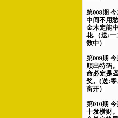
第008期
中间不用愁
金木定能中
花.（送:
数中）
第009期
顺出特码。
命必定是圣
奖。(送:
畜开）
第010期
十发横财。