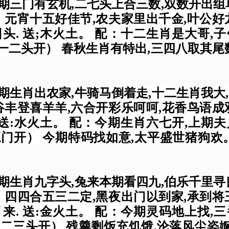
 今期三门有玄机,二七头上合三数,双数开出组
 元宵十五好佳节,农夫家里出千金,叶公好
头. 送;木火土。 配：十二生肖是大哥,
零一二头开） 春秋生肖有特出,三四八取其尾
 今期生肖出农家,牛骑马倒着走,十二生肖我大
谷丰登喜羊羊,六合开彩乐呵呵,花香鸟语成
 送:水火土。 配：今期生肖六七开,上期
二三门开） 今期特码找如意,太平盛世猪狗欢
 今期生肖九字头,兔来本期看四九,伯乐千里寻
 四四合五三二定,黑夜出门以到家,承到将
来. 送:金火土。 配：今期灵码地上找,
 零二三头开） 残羹剩饭充饥饿,沦落风尘姿婀