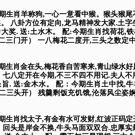
 今期生肖羊称狗,一心一意看中猴。猴头猴尾
。 八卦方位有定向,龙马精神发大家.土字
大奖. 送:土水木。 配:今期生肖找荷花,
一二三门开） 一八梅花二度开,三头之数定中
 今期生肖金在头,梅花香自苦寒来,青山绿水好
 七八定开在今期,不三不四不用记.夫人不
旨. 送:金木水。 配：今期生肖土中找,
零二三头开） 残羹剩饭充饥饿,沦落风尘姿婀
 今期生肖找太子,有金有水可发财,红波正码定
 回头是岸金不换,牛头马面双双合.忠厚实