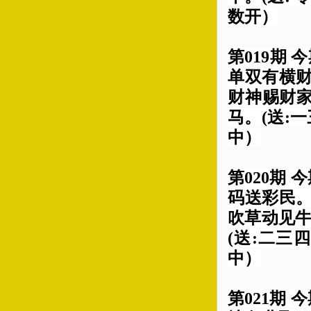
数开）
第019期
单双有横财
财神赐财家
马。(送:
中）
第020期
码送彩民。
吹草动见牛
(送:二三
中）
第021期