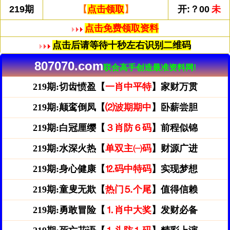
219期
【
点击领取
】
开:？00
未
点击免费领取资料
点击后请等待十秒左右识别二维码
807070.com
联合高手创造最准资料网!
219期:切齿愤盈【
一肖中平特
】家财万贯
219期:颠鸾倒凤【
⑵波期期中
】卧薪尝胆
219期:白冠厘缨【
３肖防６码
】前程似锦
219期:水深火热【
单双主㈠码
】财源广进
219期:身心健康【
⒓码中特码
】实现梦想
219期:童叟无欺【
热门⒌个尾
】值得信赖
219期:勇敢冒险【
⒈肖中大奖
】发财必备