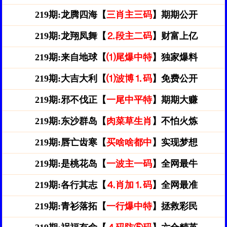
219期:龙腾四海【
三肖主三码
】期期公开
219期:龙翔凤舞【
⒉段主二码
】财富上亿
219期:来自地球【
⑴尾爆中特
】独家爆料
219期:大吉大利【
⑴波博⒈码
】免费公开
219期:邪不伐正【
一尾中平特
】期期大赚
219期:东沙群岛【
肉菜草生肖
】不怕火炼
219期:唇亡齿寒【
买啥啥都中
】实现梦想
219期:是桃花岛【
一波主一码
】全网最牛
219期:各行其志【
⒋肖加⒈码
】全网最准
219期:青衫落拓【
一行爆中特
】拯救彩民