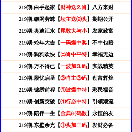
219期:白手起家【
财神送⒉肖
】八方来财
219期:缀网劳蛛【
坛主送⑵头
】期期公开
219期:奥迪汇水【
尾数大与小
】发家致富
219期:蛇年大吉【
一码爆中奖
】不中包赔
219期:狗狗欢快【
㈡肖中平特
】幸福无边
219期:万不得已【
一波加⒊码
】实战精英
219期:殷忧启圣【
③肖主③码
】创富辉煌
219期:锦绣前程【
①波爆中特
】彩民福音
219期:创新突破【
⑴行必中特
】引领潮流
219期:陪伴一生【
金典㈩码数
】永恒的友
219期:东壁余光【
①头加三码
】发财必备