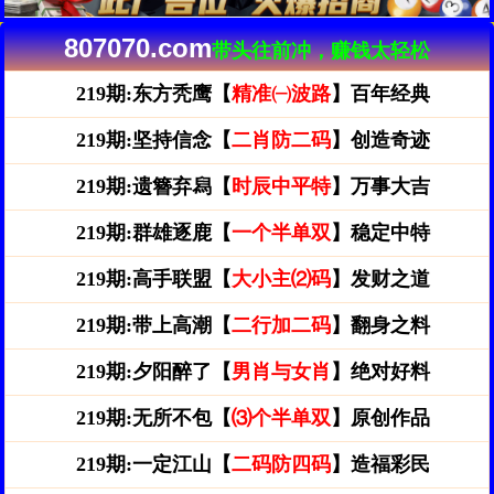
807070.com
带头往前冲，赚钱太轻松
219期:东方秃鹰【
精准㈠波路
】百年经典
219期:坚持信念【
二肖防二码
】创造奇迹
219期:遗簪弃舄【
时辰中平特
】万事大吉
219期:群雄逐鹿【
一个半单双
】稳定中特
219期:高手联盟【
大小主⑵码
】发财之道
219期:带上高潮【
二行加二码
】翻身之料
219期:夕阳醉了【
男肖与女肖
】绝对好料
219期:无所不包【
⑶个半单双
】原创作品
219期:一定江山【
二码防四码
】造福彩民