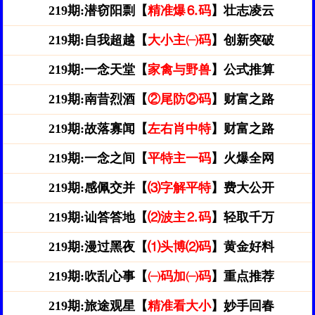
219期:潜窃阳剽【
精准爆⒍码
】壮志凌云
219期:自我超越【
大小主㈠码
】创新突破
219期:一念天堂【
家禽与野兽
】公式推算
219期:南昔烈酒【
②尾防②码
】财富之路
219期:故落寡闻【
左右肖中特
】财富之路
219期:一念之间【
平特主一码
】火爆全网
219期:感佩交并【
⑶字解平特
】费大公开
219期:讪答答地【
⑵波主⒉码
】轻取千万
219期:漫过黑夜【
⑴头博⑵码
】黄金好料
219期:吹乱心事【
㈠码加㈠码
】重点推荐
219期:旅途观星【
精准看大小
】妙手回春