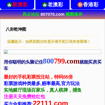
新澳彩
老澳彩
香港彩
风云论坛
807070.com
截图保存
八卦乾坤图
温馨提示：如果彩图没有显示请开奖日再来查看哦！
800
799
.com
用你聪明的头脑记住
就能买房买
车
最好的手机彩票投注站，特码55倍
彩票游戏种类最多,赔率最高,官方玩法
实地赌厅现场百家乐，真人棋牌，捕鱼
注册天天免费抢红包
22111.com
买六合彩推荐: