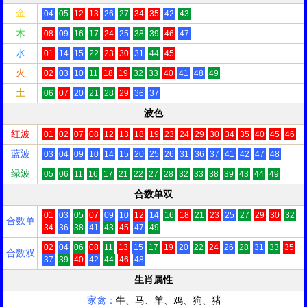
金
04
05
12
13
26
27
34
35
42
43
木
08
09
16
17
24
25
38
39
46
47
水
01
14
15
22
23
30
31
44
45
火
02
03
10
11
18
19
32
33
40
41
48
49
土
06
07
20
21
28
29
36
37
波色
红波
01
02
07
08
12
13
18
19
23
24
29
30
34
35
40
45
46
蓝波
03
04
09
10
14
15
20
25
26
31
36
37
41
42
47
48
绿波
05
06
11
16
17
21
22
27
28
32
33
38
39
43
44
49
合数单双
01
03
05
07
09
10
12
14
16
18
21
23
25
27
29
30
32
合数单
34
36
38
41
43
45
47
49
02
04
06
08
11
13
15
17
19
20
22
24
26
28
31
33
35
合数双
37
39
40
42
44
46
48
生肖属性
家禽：
牛、马、羊、鸡、狗、猪