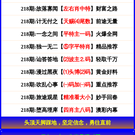
218期:故落寡闻【
左右肖中特
】财富之路
218期:计无付之【
天赐⑷尾数
】前途无量
218期:一念之间【
平特主一码
】火爆全网
218期:独一无二【
⑤字平特肖
】精品推荐
218期:讪答答地【
⑵波主⒉码
】轻取千万
218期:漫过黑夜【
⑴头博⑵码
】黄金好料
218期:吹乱心事【
㈠码加㈠码
】重点推荐
218期:旅途观星【
精准看大小
】妙手回春
218期:堕高堙庳【
四肖主八码
】澳彩内幕
头顶天脚踩地，坚定信念，勇往直前