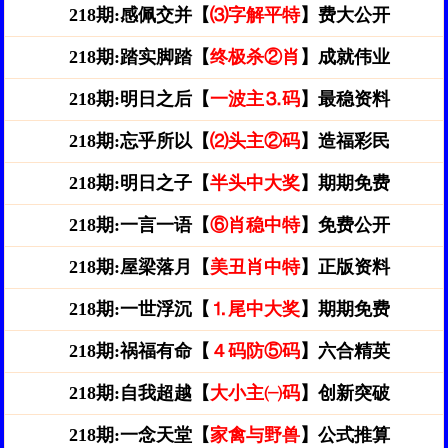
218期:感佩交并【
⑶字解平特
】费大公开
218期:踏实脚踏【
终极杀②肖
】成就伟业
218期:明日之后【
一波主⒊码
】最稳资料
218期:忘乎所以【
⑵头主②码
】造福彩民
218期:明日之子【
半头中大奖
】期期免费
218期:一言一语【
⑥肖稳中特
】免费公开
218期:屋梁落月【
美丑肖中特
】正版资料
218期:一世浮沉【
⒈尾中大奖
】期期免费
218期:祸福有命【
４码防⑤码
】六合精英
218期:自我超越【
大小主㈠码
】创新突破
218期:一念天堂【
家禽与野兽
】公式推算