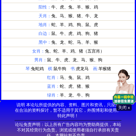
阳性：
牛、虎、兔、羊、猴、鸡
天肖：
兔、马、猴、猪、牛、龙
地肖：
蛇、羊、鸡、狗、鼠、虎
白边：
鼠、牛、虎、鸡、狗、猪
黑中：
兔、龙、蛇、马、羊、猴
女肖：
兔、蛇、羊、鸡、猪（五宫肖）
男肖：
鼠、牛、虎、龙、马、猴、狗
琴:
兔蛇鸡
棋:
鼠牛狗
书:
虎龙马
画:
羊猴猪
红肖：
马、兔、鼠、鸡
蓝肖：
蛇、虎、猪、猴
绿肖：
羊、龙、牛、狗
说明 本论坛所提供的内容、资料、图片和资讯，只应用
关闭 x
在合法的资料探讨，暂不适用于其它，外围博彩和使用。
特此声明！
论坛免责声明：以上所有广告内容均为赞助商提供，本站
不对其经营行为负责。浏览或使用者须自行承担有关责
任，本网站恕不负责。