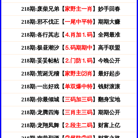
218期:废柴兄弟【
家野主一肖
】妙手回春
218期:邪不伐正【
一尾中平特
】期期大赚
218期:各行其志【
⒋肖加⒈码
】全网最准
218期:极昼潮汐【
⒌码期期中
】高手联盟
218期:妥妥帖帖【
⒉门防⒈码
】今晚公开
218期:荒诞无稽【
家野主⑵肖
】最好起步
218期:一出好戏【
单双爆中特
】钱财滚滚
218期:你最倾城【
三码加三码
】翻身宝地
218期:龙腾四海【
三肖主三码
】期期公开
218期:龙翔凤舞【
⒉段主二码
】财富上亿