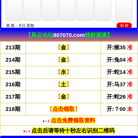
【风云论坛
807070.com
钱财滚滚】
213期
【
金
】
开:猴35
准
214期
【
金
】
开:兔04
准
215期
【
水
】
开:蛇14
准
216期
【
土
】
开:马37
准
217期
【
金
】
开:蛇26
准
218期
【
点击领取
】
开:？00
未
点击免费领取资料
点击后请等待十秒左右识别二维码