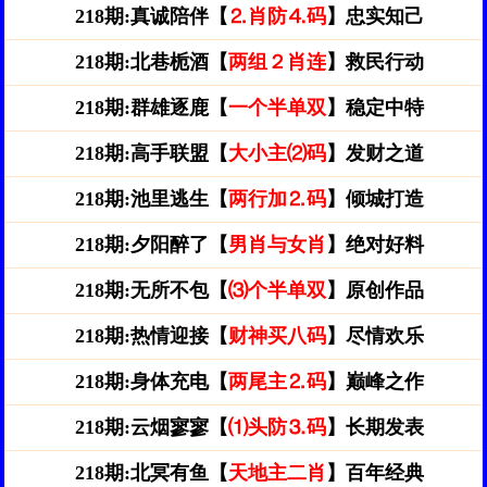
218期:真诚陪伴【
⒉肖防⒋码
】忠实知己
218期:北巷栀酒【
两组２肖连
】救民行动
218期:群雄逐鹿【
一个半单双
】稳定中特
218期:高手联盟【
大小主⑵码
】发财之道
218期:池里逃生【
两行加⒉码
】倾城打造
218期:夕阳醉了【
男肖与女肖
】绝对好料
218期:无所不包【
⑶个半单双
】原创作品
218期:热情迎接【
财神买八码
】尽情欢乐
218期:身体充电【
两尾主⒉码
】巅峰之作
218期:云烟寥寥【
⑴头防⒊码
】长期发表
218期:北冥有鱼【
天地主二肖
】百年经典