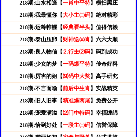
218期:山水相逢【
一肖中平特
】横扫黑庄
218期:我最懂你【
大小主㈢码
】绝对精彩
218期:运筹帷幄【
经典看半头
】值得信赖
218期:泰山压卵【
财神送㈤肖
】六六大顺
218期:良人物信【
⒉行主⑵码
】码到成功
218期:少女的梦【
一码爆平特
】传奇好料
218期:厉害的姐【
⑼码中大奖
】高手研究
218期:不言而喻【
前后中生肖
】实战精英
218期:旧人旧事【
精准爆两尾
】免费公开
218期:宠爱满溢【
⑵门中特码
】幸福缠绵
218期:恰到好处【
一段主㈡码
】信誉保障