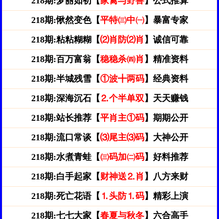
218期:梦丽如初【
家禽与野兽
】公式推算
218期:愀然变色【
平特㈢中㈠
】暴富专家
218期:粘粘糊糊【
⑵肖防⑵肖
】诚信可靠
218期:百万富翁【
稳稳杀㈣肖
】精准资料
218期:半城残雪【
①波╋两码
】经典资料
218期:深海沉石【
⒉个半单双
】天天赚钱
218期:站长推荐【
平肖主①码
】期期公开
218期:流口常谈【
⑶尾主⑶码
】大神公开
218期:水煮青蛙【
㈢码加㈡码
】好料推荐
218期:白手起家【
财神送⒉肖
】八方来财
218期:死亡花语【
⒈头防⒈码
】精彩上演
218期:七七大家【
春夏与秋冬
】六合高手