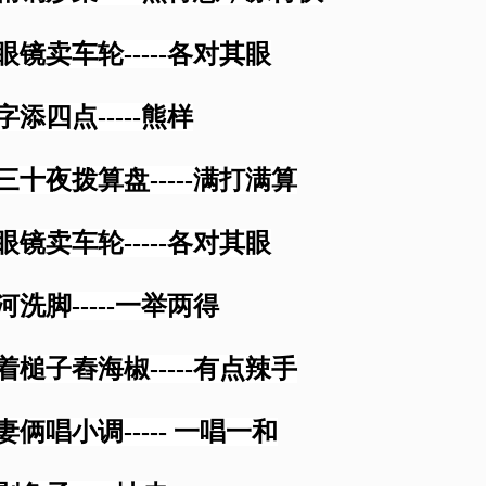
戴眼镜卖车轮-----各对其眼
字添四点-----熊样
年三十夜拨算盘-----满打满算
戴眼镜卖车轮-----各对其眼
河洗脚-----一举两得
捏着槌子舂海椒-----有点辣手
妻俩唱小调----- 一唱一和