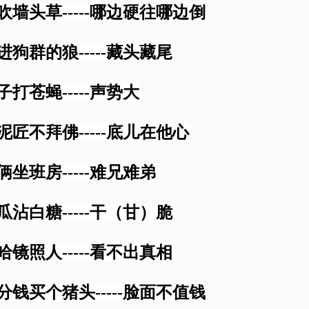
风吹墙头草-----哪边硬往哪边倒
混进狗群的狼-----藏头藏尾
子打苍蝇-----声势大
垛泥匠不拜佛-----底儿在他心
哥俩坐班房-----难兄难弟
黄瓜沾白糖-----干（甘）脆
哈哈镜照人-----看不出真相
二分钱买个猪头-----脸面不值钱