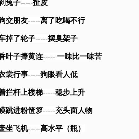
剥兔子-----扯皮
跟狗交朋友-----离了吃喝不行
粪车掉了轮子-----摆臭架子
丁香叶子捧黄连----- 一味比一味苦
看衣裳行事-----狗眼看人低
扶着拦杆上楼梯-----稳步上升
蛤蟆跳进粉笸箩-----充头面人物
暖壶坐飞机-----高水平（瓶）