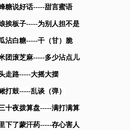
喝蜂糖说好话-----甜言蜜语
红娘挨板子-----为别人担不是
黄瓜沾白糖-----干（甘）脆
糯米团滚芝麻-----多少沾点儿
头走路-----大摇大摆
泥鳅打鼓-----乱谈（弹）
年三十夜拨算盘-----满打满算
酒里下了蒙汗药-----存心害人