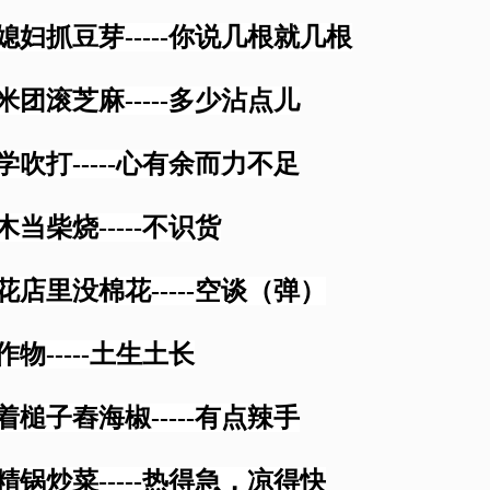
好媳妇抓豆芽-----你说几根就几根
糯米团滚芝麻-----多少沾点儿
临学吹打-----心有余而力不足
木当柴烧-----不识货
棉花店里没棉花-----空谈（弹）
作物-----土生土长
捏着槌子舂海椒-----有点辣手
钢精锅炒菜-----热得急，凉得快