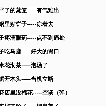
盖严了的蒸笼-----有气难出
冷锅里贴饼子-----凉着去
肚子疼滴眼药-----点不到痛处
豹子吃马鹿-----好大的胃口
米花沏茶-----泡汤了
电锯开木头-----当机立断
棉花店里没棉花-----空谈（弹）