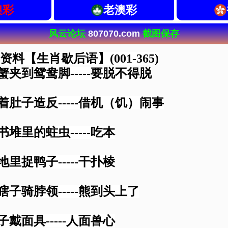
澳彩
老澳彩
风云论坛
807070.com
截图保存
年资料【生肖歇后语】(001-365)
螃蟹夹到鸳鸯脚-----要脱不得脱
饿着肚子造反-----借机（饥）闹事
古书堆里的蛀虫-----吃本
旱地里捉鸭子-----干扑棱
黑瞎子骑脖领-----熊到头上了
猴子戴面具-----人面兽心