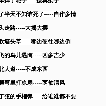
粪车掉了轮子-----摆臭架子
哭了半天不知谁死了-----自作多情
头走路-----大摇大摆
风吹墙头草-----哪边硬往哪边倒
高飞的鸟儿遇鹰-----凶多吉少
北大道-----不成东西
胳膊弯里打凉扇-----两袖清风
拉了弦的手榴弹-----给谁谁都不要