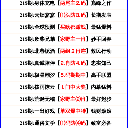
219期:身体充电【
两尾主⒉码
】巅峰之作
219期:云烟寥寥【
⑴头防⒊码
】长期发表
219期:全球预测【
买啥都赚钱
】最猛爆料
219期:废柴兄弟【
家野主一肖
】妙手回春
219期:北巷栀酒【
两组２肖连
】救民行动
219期:真诚陪伴【
⒉肖防⒋码
】忠实知己
219期:极昼潮汐【
⒌码期期中
】高手联盟
219期:拨雨撩云【
⒈门中大奖
】内幕猛料
219期:荒诞无稽【
家野主⑵肖
】最好起步
219期:一出好戏【
单双爆中特
】钱财滚滚
219期:通俗文学【
⑴码防⑷码
】致富必备