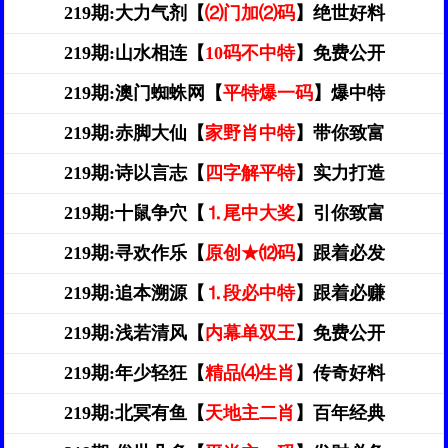
219期:大力气剂【
⑵门加⑵码
】绝世好料
219期:山水相连【
10码不中特
】免费公开
219期:澳门蜘蛛网【
平特爆一码
】爆中特
219期:赤脚大仙【
家野肖中特
】带你致富
219期:诗以言志【
四字解平特
】实力打造
219期:十鼠争穴【
⒈尾中大奖
】引你致富
219期:寻欢作乐【
原创★⑿码
】跟着必发
219期:追本溯源【
⒈段必中特
】跟着必赚
219期:浅若清风【
内幕单双王
】免费公开
219期:年少轻狂【
精品⑷生肖
】传奇好料
219期:北冥有鱼【
天地主二肖
】百年经典