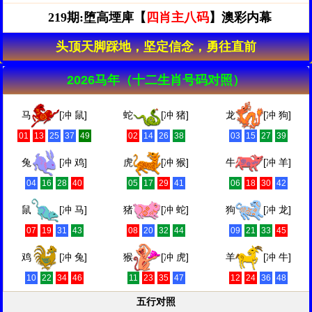
219期:堕高堙庳【
四肖主八码
】澳彩内幕
头顶天脚踩地，坚定信念，勇往直前
2026马年（十二生肖号码对照）
马
[冲 鼠]
蛇
[冲 猪]
龙
[冲 狗]
01
13
25
37
49
02
14
26
38
03
15
27
39
兔
[冲 鸡]
虎
[冲 猴]
牛
[冲 羊]
04
16
28
40
05
17
29
41
06
18
30
42
鼠
[冲 马]
猪
[冲 蛇]
狗
[冲 龙]
07
19
31
43
08
20
32
44
09
21
33
45
鸡
[冲 兔]
猴
[冲 虎]
羊
[冲 牛]
10
22
34
46
11
23
35
47
12
24
36
48
五行对照