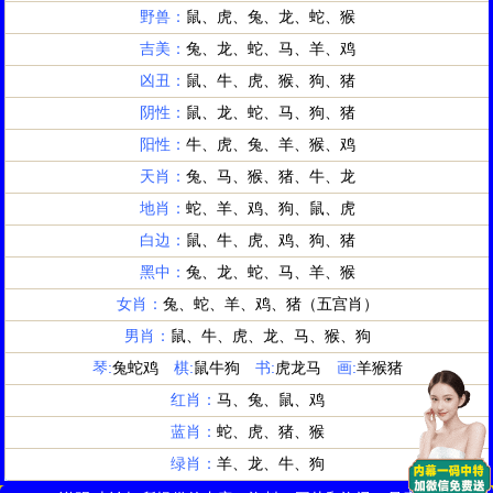
野兽：
鼠、虎、兔、龙、蛇、猴
吉美：
兔、龙、蛇、马、羊、鸡
凶丑：
鼠、牛、虎、猴、狗、猪
阴性：
鼠、龙、蛇、马、狗、猪
阳性：
牛、虎、兔、羊、猴、鸡
天肖：
兔、马、猴、猪、牛、龙
地肖：
蛇、羊、鸡、狗、鼠、虎
白边：
鼠、牛、虎、鸡、狗、猪
黑中：
兔、龙、蛇、马、羊、猴
女肖：
兔、蛇、羊、鸡、猪（五宫肖）
男肖：
鼠、牛、虎、龙、马、猴、狗
琴:
兔蛇鸡
棋:
鼠牛狗
书:
虎龙马
画:
羊猴猪
红肖：
马、兔、鼠、鸡
蓝肖：
蛇、虎、猪、猴
绿肖：
羊、龙、牛、狗