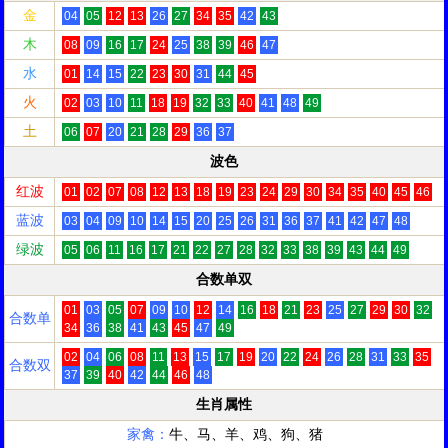
金
04
05
12
13
26
27
34
35
42
43
木
08
09
16
17
24
25
38
39
46
47
水
01
14
15
22
23
30
31
44
45
火
02
03
10
11
18
19
32
33
40
41
48
49
土
06
07
20
21
28
29
36
37
波色
红波
01
02
07
08
12
13
18
19
23
24
29
30
34
35
40
45
46
蓝波
03
04
09
10
14
15
20
25
26
31
36
37
41
42
47
48
绿波
05
06
11
16
17
21
22
27
28
32
33
38
39
43
44
49
合数单双
01
03
05
07
09
10
12
14
16
18
21
23
25
27
29
30
32
合数单
34
36
38
41
43
45
47
49
02
04
06
08
11
13
15
17
19
20
22
24
26
28
31
33
35
合数双
37
39
40
42
44
46
48
生肖属性
家禽：
牛、马、羊、鸡、狗、猪