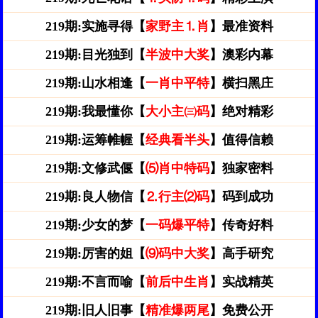
219期:实施寻得【
家野主⒈肖
】最准资料
219期:目光独到【
半波中大奖
】澳彩内幕
219期:山水相逢【
一肖中平特
】横扫黑庄
219期:我最懂你【
大小主㈢码
】绝对精彩
219期:运筹帷幄【
经典看半头
】值得信赖
219期:文修武偃【
⑸肖中特码
】独家密料
219期:良人物信【
⒉行主⑵码
】码到成功
219期:少女的梦【
一码爆平特
】传奇好料
219期:厉害的姐【
⑼码中大奖
】高手研究
219期:不言而喻【
前后中生肖
】实战精英
219期:旧人旧事【
精准爆两尾
】免费公开