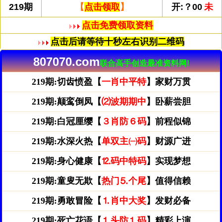
219期
【
点击领取
】
开:？00
未
点击免费领取资料
点击后请等待十秒左右识别二维码
807070.com
联合高手创造最准资料网!
219期:切齿愤盈【
一肖中平特
】家财万贯
219期:颠鸾倒凤【
⑵波期期中
】卧薪尝胆
219期:白冠厘缨【
３肖防６码
】前程似锦
219期:水深火热【
单双主㈠码
】财源广进
219期:身心健康【
⒓码中特码
】实现梦想
219期:童叟无欺【
热门⒌个尾
】值得信赖
219期:勇敢冒险【
⒈肖中大奖
】发财必备
219期:死亡花语【
⒈头防⒈码
】精彩上演