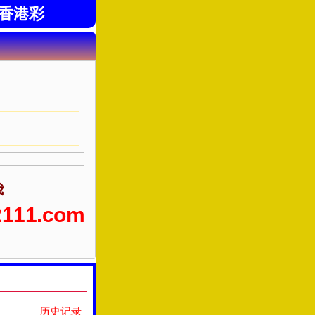
香港彩
我
2111.com