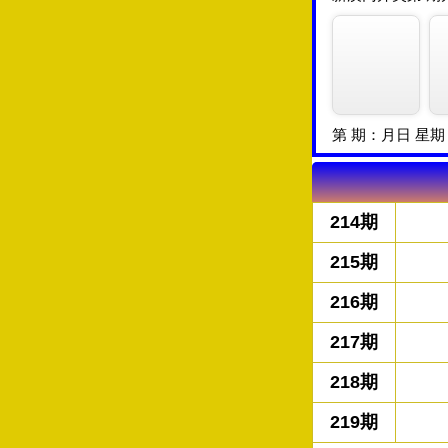
214期
215期
216期
217期
218期
219期