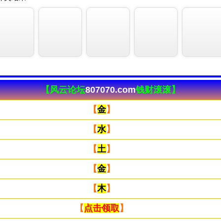
【风云论坛
807070.com
钱财滚滚】
【
金
】
【
水
】
【
土
】
【
金
】
【
木
】
【
点击领取
】