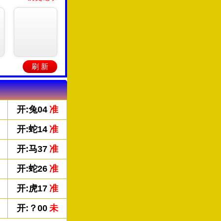
开:兔04
准
开:蛇14
准
开:马37
准
开:蛇26
准
开:虎17
准
开:？00
未