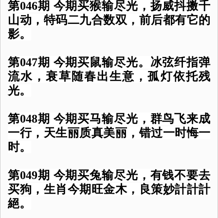
第046期 今期买猴输尽光，扬威抖擞千
山动，特码二九合数双，前后都有它的
影。
第047期 今期买鼠输尽光。冰弦纤指弹
流水，衰草随春出生意，孤灯依托残
光。
第048期 今期买马输尽光，群鸟飞来成
一行，天生丽质真美丽，错过一时悔一
时。
第049期 今期买兔输尽光，有钱不要去
买狗，生肖今期旺金木，良策妙計計計
絕。