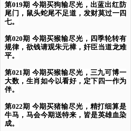
第019期 今期买狗输尽光，出蓝出红防
尾门，鼠头蛇尾不足道，发财莫过一四
七。
第020期 今期买猴输尽光，四季轮转有
规律，欲钱请观朱元樟，奸臣当道龙难
平。
第021期 今期买猴输尽光，三九可博一
大数，生肖如今以看好，定下四一作为
伴。
第022期 今期买猪输尽光，精打细算是
牛马，马会今期送特来，皆是英雄血染
成。