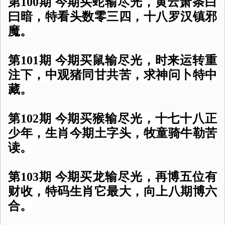
第100期 今期买蛇输尽光，黄云萧条白
曰暗，特看头数零三四，十八罗汉镇邪
魔。
第101期 今期买鼠输尽光，时来运转重
注下，中观猪同甘共苦，求神问卜特中
藏。
第102期 今期买猴输尽光，十七十八正
少年，生肖今期土字头，牧童骑牛勒苦
读。
第103期 今期买龙输尽光，再博五位有
财收，特码生肖它最大，向上八期博六
合。