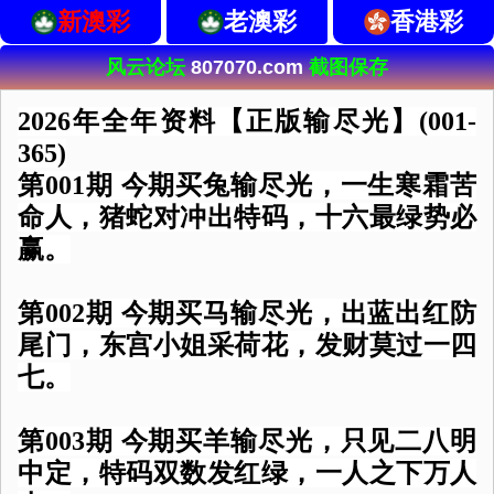
新澳彩
老澳彩
香港彩
风云论坛
807070.com
截图保存
2026年全年资料【正版输尽光】(001-
365)
第001期 今期买兔输尽光，一生寒霜苦
命人，猪蛇对冲出特码，十六最绿势必
赢。
第002期 今期买马输尽光，出蓝出红防
尾门，东宫小姐采荷花，发财莫过一四
七。
第003期 今期买羊输尽光，只见二八明
中定，特码双数发红绿，一人之下万人