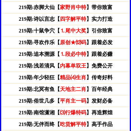
219期:赤脚大仙【
家野肖中特
】带你致富
219期:诗以言志【
四字解平特
】实力打造
219期:十鼠争穴【
⒈尾中大奖
】引你致富
219期:寻欢作乐【
原创★⑿码
】跟着必发
219期:追本溯源【
⒈段必中特
】跟着必赚
219期:浅若清风【
内幕单双王
】免费公开
219期:年少轻狂【
精品⑷生肖
】传奇好料
219期:北冥有鱼【
天地主二肖
】百年经典
219期:俗世几多【
平肖主一码
】发财必备
219期:南馆潇湘【
⑶行爆特码
】再造辉煌
219期:无伴而终【
吃货解平特
】高手作品