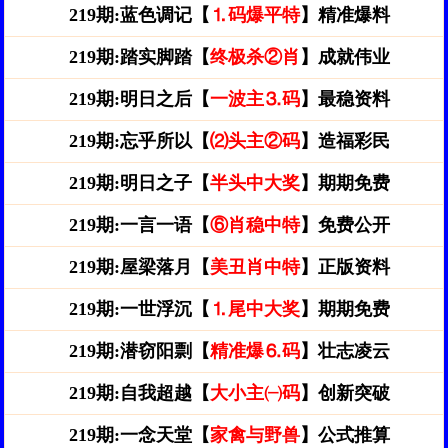
219期:蓝色调记【
⒈码爆平特
】精准爆料
219期:踏实脚踏【
终极杀②肖
】成就伟业
219期:明日之后【
一波主⒊码
】最稳资料
219期:忘乎所以【
⑵头主②码
】造福彩民
219期:明日之子【
半头中大奖
】期期免费
219期:一言一语【
⑥肖稳中特
】免费公开
219期:屋梁落月【
美丑肖中特
】正版资料
219期:一世浮沉【
⒈尾中大奖
】期期免费
219期:潜窃阳剽【
精准爆⒍码
】壮志凌云
219期:自我超越【
大小主㈠码
】创新突破
219期:一念天堂【
家禽与野兽
】公式推算