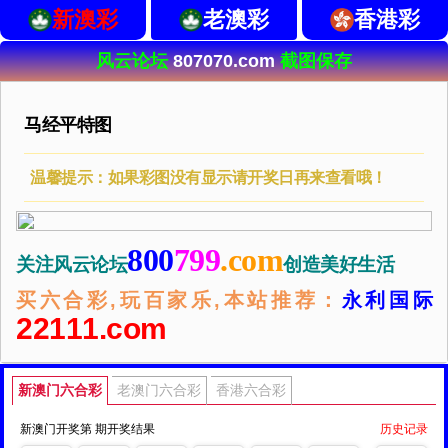
新澳彩
老澳彩
香港彩
风云论坛
807070.com
截图保存
马经平特图
温馨提示：如果彩图没有显示请开奖日再来查看哦！
800
799
.com
关注风云论坛
创造美好生活
买六合彩,玩百家乐,本站推荐：
永利国际
22111.com