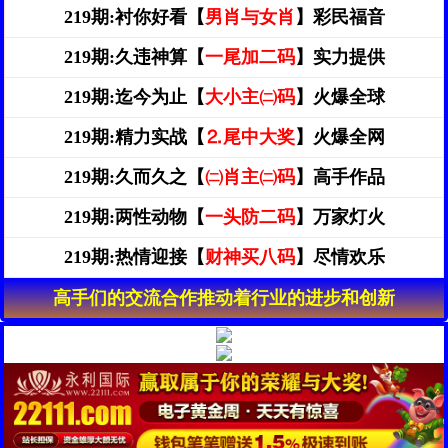
219期:衬你好看【
男肖与女肖
】彩民福音
219期:久违神算【
一尾加二码
】实力提供
219期:迄今为止【
大小主㈡码
】火爆全球
219期:精力实战【
⒉尾中大奖
】火爆全网
219期:久而久之【
㈡肖主㈡码
】高手作品
219期:两性动物【
一头防二码
】万家灯火
219期:热情迎接【
财神买八码
】尽情欢乐
高手们的交流合作推动着行业的进步和创新