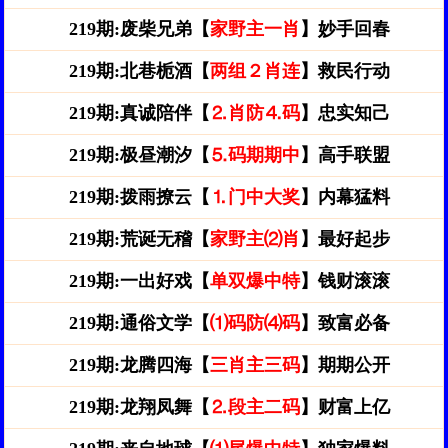
219期:废柴兄弟【
家野主一肖
】妙手回春
219期:北巷栀酒【
两组２肖连
】救民行动
219期:真诚陪伴【
⒉肖防⒋码
】忠实知己
219期:极昼潮汐【
⒌码期期中
】高手联盟
219期:拨雨撩云【
⒈门中大奖
】内幕猛料
219期:荒诞无稽【
家野主⑵肖
】最好起步
219期:一出好戏【
单双爆中特
】钱财滚滚
219期:通俗文学【
⑴码防⑷码
】致富必备
219期:龙腾四海【
三肖主三码
】期期公开
219期:龙翔凤舞【
⒉段主二码
】财富上亿