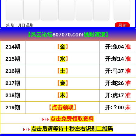
【风云论坛
807070.com
钱财滚滚】
214期
【
金
】
开:兔04
准
215期
【
水
】
开:蛇14
准
216期
【
土
】
开:马37
准
217期
【
金
】
开:蛇26
准
218期
【
木
】
开:虎17
准
219期
【
点击领取
】
开:？00
未
点击免费领取资料
点击后请等待十秒左右识别二维码