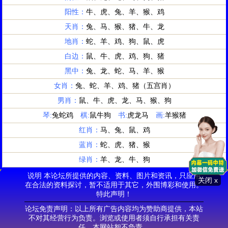
阳性：
牛、虎、兔、羊、猴、鸡
天肖：
兔、马、猴、猪、牛、龙
地肖：
蛇、羊、鸡、狗、鼠、虎
白边：
鼠、牛、虎、鸡、狗、猪
黑中：
兔、龙、蛇、马、羊、猴
女肖：
兔、蛇、羊、鸡、猪（五宫肖）
男肖：
鼠、牛、虎、龙、马、猴、狗
琴:
兔蛇鸡
棋:
鼠牛狗
书:
虎龙马
画:
羊猴猪
红肖：
马、兔、鼠、鸡
蓝肖：
蛇、虎、猪、猴
绿肖：
羊、龙、牛、狗
说明 本论坛所提供的内容、资料、图片和资讯，只应用
关闭 x
在合法的资料探讨，暂不适用于其它，外围博彩和使用。
特此声明！
论坛免责声明：以上所有广告内容均为赞助商提供，本站
不对其经营行为负责。浏览或使用者须自行承担有关责
任，本网站恕不负责。